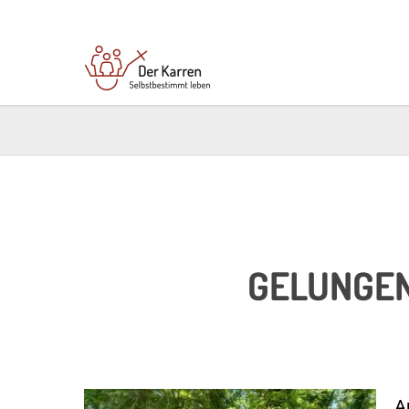
GELUNG­E
A