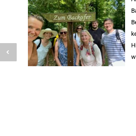
B
B
k
H
w